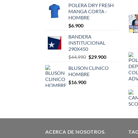
POLERA DRY FRESH
MANGA CORTA -
HOMBRE
$
6.900
BANDERA
INSTITUCIONAL
290X450
El
El
$
44.990
$
29.900
precio
precio
BLUSON CLINICO
original
actual
HOMBRE
era:
es:
$
16.900
$44.990.
$29.900.
ACERCA DE NOSOTROS.
TA