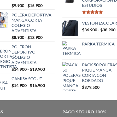
Rango
ESTUDIOS
$
9.900
-
$
15.900
de
POLERA DEPORTIVA
precios:
Valorado
MANGA CORTA
desde
con
VESTON ESCOLAR
5.00
COLEGIO
$9.900
de 5
$
36.900
-
$
38.900
ADVENTISTA
hasta
Rango
$
8.900
-
$
13.900
$15.900
p
de
PARKA TERMICA
POLERON
precios:
DEPORTIVO
desde
COLEGIO
$8.900
ADVENTISTA
hasta
PACK 50 POLERA
Rango
$
14.900
-
$
19.900
$13.900
PIQUE MANGA
de
CORTA CON
CAMISA SCOUT
precios:
BORDADO
Rango
$
14.900
-
$
16.900
desde
$
379.500
de
$14.900
precios:
hasta
desde
$19.900
$14.900
GS
PAGO SEGURO 100%
hasta