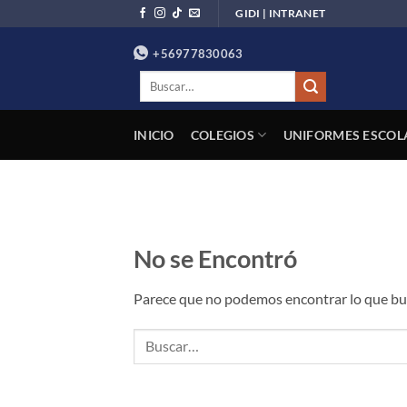
Saltar
GIDI | INTRANET
al
+56977830063
contenido
Buscar
por:
INICIO
COLEGIOS
UNIFORMES ESCOL
No se Encontró
Parece que no podemos encontrar lo que bus