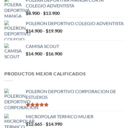
precios:
COLEGIO ADVENTISTA
desde
Rango
$
8.900
-
$
13.900
$9.900
de
hasta
POLERON DEPORTIVO COLEGIO ADVENTISTA
precios:
$15.900
Rango
$
14.900
-
$
19.900
desde
de
$8.900
precios:
hasta
CAMISA SCOUT
desde
$13.900
Rango
$
14.900
-
$
16.900
$14.900
de
hasta
precios:
$19.900
desde
PRODUCTOS MEJOR CALIFICADOS
$14.900
hasta
$16.900
POLERON DEPORTIVO CORPORACION DE
ESTUDIOS
Valorado
con
MICROPOLAR TERMICO MUJER
5.00
de 5
Rango
$
12.665
-
$
14.990