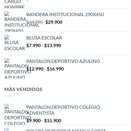
BANDERA INSTITUCIONAL 290X450
El
El
$
44.990
$
29.900
precio
precio
original
actual
BLUSA ESCOLAR
era:
es:
Rango
$
7.990
-
$
13.990
$44.990.
$29.900.
de
precios:
PANTALON DEPORTIVO AZULINO
desde
Rango
$
12.990
-
$
16.990
$7.990
de
hasta
precios:
$13.990
desde
MÁS VENDIDOS
$12.990
hasta
$16.990
PANTALON DEPORTIVO COLEGIO
ADVENTISTA
Rango
$
9.900
-
$
15.900
de
POLERA DEPORTIVA MANGA CORTA