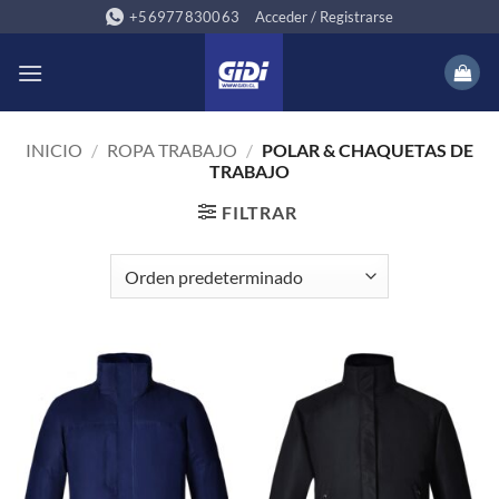
Saltar
+56977830063
Acceder / Registrarse
al
contenido
INICIO
/
ROPA TRABAJO
/
POLAR & CHAQUETAS DE
TRABAJO
FILTRAR