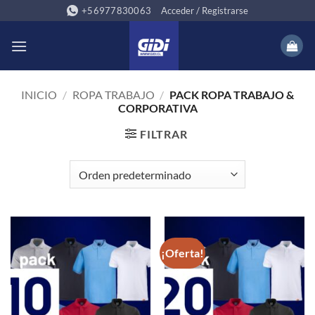
Saltar
+56977830063
Acceder / Registrarse
al
contenido
INICIO
/
ROPA TRABAJO
/
PACK ROPA TRABAJO &
CORPORATIVA
FILTRAR
¡Oferta!