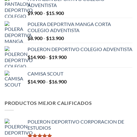
ADVENTISTA
Rango
$
9.900
-
$
15.900
de
POLERA DEPORTIVA MANGA CORTA
precios:
COLEGIO ADVENTISTA
desde
Rango
$
8.900
-
$
13.900
$9.900
de
hasta
POLERON DEPORTIVO COLEGIO ADVENTISTA
precios:
$15.900
Rango
$
14.900
-
$
19.900
desde
de
$8.900
precios:
hasta
CAMISA SCOUT
desde
$13.900
Rango
$
14.900
-
$
16.900
$14.900
de
hasta
precios:
$19.900
desde
PRODUCTOS MEJOR CALIFICADOS
$14.900
hasta
$16.900
POLERON DEPORTIVO CORPORACION DE
ESTUDIOS