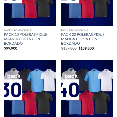
PACK PROMOCIONAL
PACK PROMOCIONAL
PACK 10 POLERAS PIQUE
PACK 20 POLERAS PIQUE
MANGA CORTA CON
MANGA CORTA CON
BORDADO
BORDADO
El
El
$
99.900
$
159.800
$
139.800
precio
precio
original
actual
era:
es:
$159.800.
$139.800.