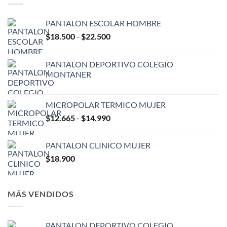
PANTALON ESCOLAR HOMBRE
Rango
$
18.500
-
$
22.500
de
precios:
PANTALON DEPORTIVO COLEGIO
desde
MONTANER
$18.500
hasta
$22.500
MICROPOLAR TERMICO MUJER
Rango
$
12.665
-
$
14.990
de
precios:
PANTALON CLINICO MUJER
desde
$
18.900
$12.665
hasta
$14.990
MÁS VENDIDOS
PANTALON DEPORTIVO COLEGIO