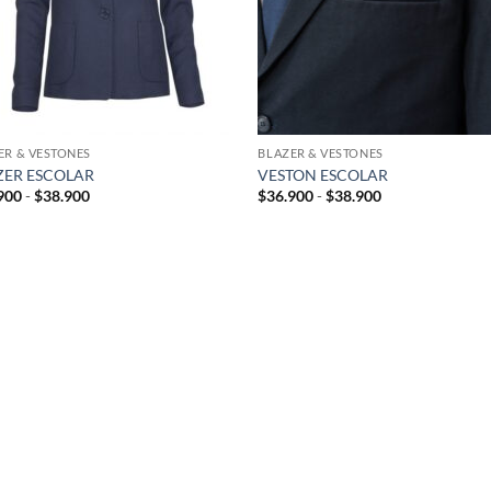
ER & VESTONES
BLAZER & VESTONES
ZER ESCOLAR
VESTON ESCOLAR
Rango
Rango
900
-
$
38.900
$
36.900
-
$
38.900
de
de
precios:
precios:
desde
desde
$36.900
$36.900
hasta
hasta
$38.900
$38.900