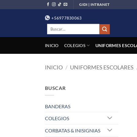
Saltar
GIDI | INTRANET
al
+56977830063
contenido
Buscar
por:
INICIO
COLEGIOS
UNIFORMES ESCOL
INICIO
/
UNIFORMES ESCOLARES
BUSCAR
BANDERAS
COLEGIOS
CORBATAS & INISIGNIAS