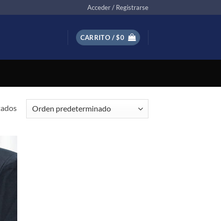
Acceder / Registrarse
CARRITO /
$
0
tados