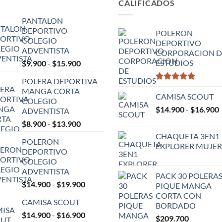
CALIFICADOS
PANTALON
DEPORTIVO
POLERON
COLEGIO
DEPORTIVO
ADVENTISTA
CORPORACION D
Rango
ESTUDIOS
$
9.900
-
$
15.900
de
POLERA DEPORTIVA
precios:
Valorado
MANGA CORTA
desde
con
CAMISA SCOUT
5.00
COLEGIO
$9.900
de 5
$
14.900
-
$
16.900
ADVENTISTA
hasta
Rango
$
8.900
-
$
13.900
$15.900
p
de
CHAQUETA 3EN1
POLERON
precios:
EXPLORER MUJER
DEPORTIVO
desde
COLEGIO
$8.900
ADVENTISTA
hasta
PACK 30 POLERA
Rango
$
14.900
-
$
19.900
$13.900
PIQUE MANGA
de
CORTA CON
CAMISA SCOUT
precios:
BORDADO
Rango
$
14.900
-
$
16.900
desde
$
209.700