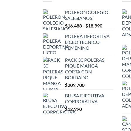
POLERON COLEGIO
SALESIANOS
Rango
$
16.488
-
$
18.990
de
POLERA DEPORTIVA
precios:
LICEO TECNICO
desde
FEMENINO
$16.488
hasta
PACK 30 POLERAS
$18.990
PIQUE MANGA
CORTA CON
BORDADO
$
209.700
BLUSA EJECUTIVA
CORPORATIVA
$
12.990