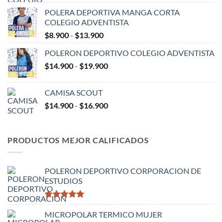
de
POLERA DEPORTIVA MANGA CORTA
precios:
COLEGIO ADVENTISTA
desde
Rango
$
8.900
-
$
13.900
$9.900
de
hasta
POLERON DEPORTIVO COLEGIO ADVENTISTA
precios:
$15.900
Rango
$
14.900
-
$
19.900
desde
de
$8.900
precios:
hasta
CAMISA SCOUT
desde
$13.900
Rango
$
14.900
-
$
16.900
$14.900
de
hasta
precios:
$19.900
desde
PRODUCTOS MEJOR CALIFICADOS
$14.900
hasta
$16.900
POLERON DEPORTIVO CORPORACION DE
ESTUDIOS
Valorado
con
MICROPOLAR TERMICO MUJER
5.00
de 5