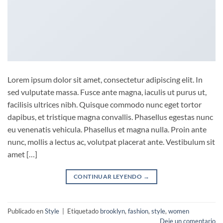
Lorem ipsum dolor sit amet, consectetur adipiscing elit. In
sed vulputate massa. Fusce ante magna, iaculis ut purus ut,
facilisis ultrices nibh. Quisque commodo nunc eget tortor
dapibus, et tristique magna convallis. Phasellus egestas nunc
eu venenatis vehicula. Phasellus et magna nulla. Proin ante
nunc, mollis a lectus ac, volutpat placerat ante. Vestibulum sit
amet […]
CONTINUAR LEYENDO
→
Publicado en
Style
|
Etiquetado
brooklyn
,
fashion
,
style
,
women
Deje un comentario