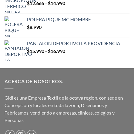
Rango
$
12.665
-
$
14.990
de
precios:
POLERA PIQUE MC HOMBRE
desde
$
8.990
$12.665
hasta
$14.990
PANTALON DEPORTIVO LA PROVIDENCIA
Rango
$
15.990
-
$
16.990
de
precios:
desde
$15.990
ACERCA DE NOSOTROS.
hasta
$16.990
Gidi es una Empresa Textil de la octava region, con sede en
Concepción y locales en toda la zona, Diseñamos y
Fabricamos, vendiendo a empresas, clinicas, colegios y
Personas