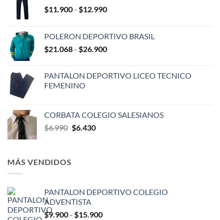
Rango
$
11.900
-
$
12.990
de
precios:
POLERON DEPORTIVO BRASIL
desde
Rango
$
21.068
-
$
26.900
$11.900
de
hasta
precios:
$12.990
PANTALON DEPORTIVO LICEO TECNICO
desde
FEMENINO
$21.068
hasta
$26.900
CORBATA COLEGIO SALESIANOS
El
El
$
6.990
$
6.430
precio
precio
original
actual
era:
es:
MÁS VENDIDOS
$6.990.
$6.430.
PANTALON DEPORTIVO COLEGIO
ADVENTISTA
Rango
$
9.900
-
$
15.900