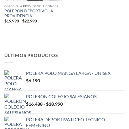
COLEGIO LA PROVIDENCIA CONCEPCION
POLERON DEPORTIVO LA
PROVIDENCIA
Rango
$
19.990
-
$
22.990
de
precios:
desde
$19.990
hasta
$22.990
ÚLTIMOS PRODUCTOS
POLERA POLO MANGA LARGA - UNISEX
$
6.190
POLERON COLEGIO SALESIANOS
Rango
$
16.488
-
$
18.990
de
precios:
POLERA DEPORTIVA LICEO TECNICO
desde
FEMENINO
$16.488