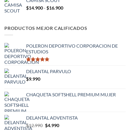
CAMISA SCOUT
desde
$13.900
Rango
$
14.900
-
$
16.900
$14.900
de
hasta
precios:
$19.900
desde
PRODUCTOS MEJOR CALIFICADOS
$14.900
hasta
$16.900
POLERON DEPORTIVO CORPORACION DE
ESTUDIOS
Valorado
con
DELANTAL PARVULO
5.00
de 5
$
9.990
CHAQUETA SOFTSHELL PREMIUM MUJER
DELANTAL ADVENTISTA
El
El
$
12.990
$
4.990