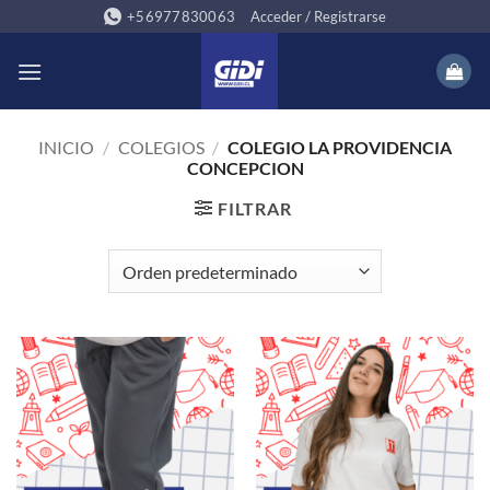
Saltar
+56977830063
Acceder / Registrarse
al
contenido
INICIO
/
COLEGIOS
/
COLEGIO LA PROVIDENCIA
CONCEPCION
FILTRAR