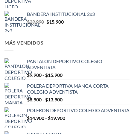
hasta
$18.990
BANDERA INSTITUCIONAL 2x3
El
El
$
29.990
$
15.900
precio
precio
original
actual
era:
es:
MÁS VENDIDOS
$29.990.
$15.900.
PANTALON DEPORTIVO COLEGIO
ADVENTISTA
Rango
$
9.900
-
$
15.900
de
POLERA DEPORTIVA MANGA CORTA
precios:
COLEGIO ADVENTISTA
desde
Rango
$
8.900
-
$
13.900
$9.900
de
hasta
POLERON DEPORTIVO COLEGIO ADVENTISTA
precios:
$15.900
Rango
$
14.900
-
$
19.900
desde
de
$8.900
precios:
hasta