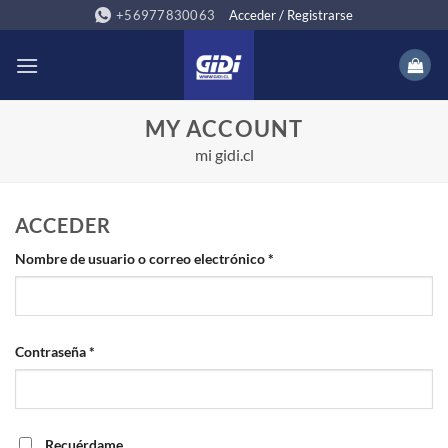
Saltar
+56977830063
Acceder / Registrarse
al
contenido
MY ACCOUNT
mi gidi.cl
ACCEDER
Obligatorio
Nombre de usuario o correo electrónico
*
Obligatorio
Contraseña
*
Recuérdame