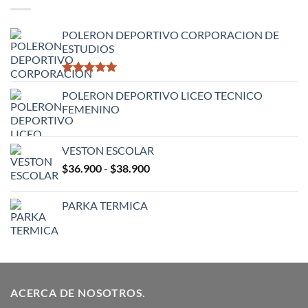
$14.900
hasta
$16.900
POLERON DEPORTIVO CORPORACION DE
ESTUDIOS
Valorado
con
POLERON DEPORTIVO LICEO TECNICO
5.00
de 5
FEMENINO
VESTON ESCOLAR
Rango
$
36.900
-
$
38.900
de
precios:
PARKA TERMICA
desde
$36.900
hasta
$38.900
ACERCA DE NOSOTROS.