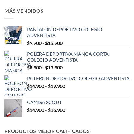
MÁS VENDIDOS
PANTALON DEPORTIVO COLEGIO
ADVENTISTA
Rango
$
9.900
-
$
15.900
de
POLERA DEPORTIVA MANGA CORTA
precios:
COLEGIO ADVENTISTA
desde
Rango
$
8.900
-
$
13.900
$9.900
de
hasta
POLERON DEPORTIVO COLEGIO ADVENTISTA
precios:
$15.900
Rango
$
14.900
-
$
19.900
desde
de
$8.900
precios:
hasta
CAMISA SCOUT
desde
$13.900
Rango
$
14.900
-
$
16.900
$14.900
de
hasta
precios:
$19.900
desde
PRODUCTOS MEJOR CALIFICADOS