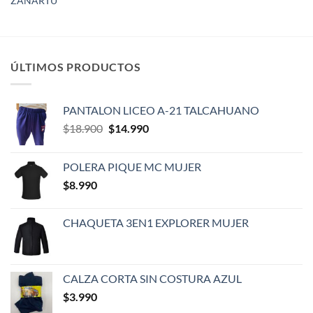
ZAÑARTU
ÚLTIMOS PRODUCTOS
PANTALON LICEO A-21 TALCAHUANO
El
El
$
18.900
$
14.990
precio
precio
original
actual
POLERA PIQUE MC MUJER
era:
es:
$
8.990
$18.900.
$14.990.
CHAQUETA 3EN1 EXPLORER MUJER
CALZA CORTA SIN COSTURA AZUL
$
3.990