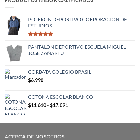
$14.900
hasta
$16.900
POLERON DEPORTIVO CORPORACION DE
ESTUDIOS
Valorado
con
PANTALON DEPORTIVO ESCUELA MIGUEL
5.00
de 5
JOSE ZAÑARTU
CORBATA COLEGIO BRASIL
$
6.990
COTONA ESCOLAR BLANCO
Rango
$
11.610
-
$
17.091
de
precios:
desde
$11.610
ACERCA DE NOSOTROS.
hasta