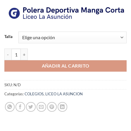
de
precios:
desde
$7.350
hasta
$9.990
Talla
POLERA DEPORTIVA LICEO LA ASUNCION cantidad
AÑADIR AL CARRITO
SKU:
N/D
Categorías:
COLEGIOS
,
LICEO LA ASUNCION