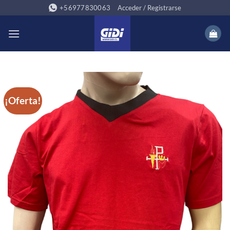
Saltar
+56977830063
Acceder / Registrarse
al
contenido
¡Oferta!