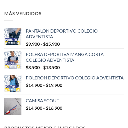
MÁS VENDIDOS
PANTALON DEPORTIVO COLEGIO
ADVENTISTA
Rango
$
9.900
-
$
15.900
de
POLERA DEPORTIVA MANGA CORTA
precios:
COLEGIO ADVENTISTA
desde
Rango
$
8.900
-
$
13.900
$9.900
de
hasta
POLERON DEPORTIVO COLEGIO ADVENTISTA
precios:
$15.900
Rango
$
14.900
-
$
19.900
desde
de
$8.900
precios:
hasta
CAMISA SCOUT
desde
$13.900
Rango
$
14.900
-
$
16.900
$14.900
de
hasta
precios:
$19.900
desde
PRODUCTOS MEJOR CALIFICADOS