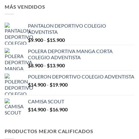
desde
MÁS VENDIDOS
$9.900
hasta
$15.900
PANTALON DEPORTIVO COLEGIO
ADVENTISTA
Rango
$
9.900
-
$
15.900
de
POLERA DEPORTIVA MANGA CORTA
precios:
COLEGIO ADVENTISTA
desde
Rango
$
8.900
-
$
13.900
$9.900
de
hasta
POLERON DEPORTIVO COLEGIO ADVENTISTA
precios:
$15.900
Rango
$
14.900
-
$
19.900
desde
de
$8.900
precios:
hasta
CAMISA SCOUT
desde
$13.900
Rango
$
14.900
-
$
16.900
$14.900
de
hasta
precios:
$19.900
desde
PRODUCTOS MEJOR CALIFICADOS
$14.900