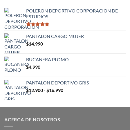
hasta
$16.900
POLERON DEPORTIVO CORPORACION DE
ESTUDIOS
Valorado
con
PANTALON CARGO MUJER
5.00
de 5
$
14.990
BUCANERA PLOMO
$
4.990
PANTALON DEPORTIVO GRIS
Rango
$
12.900
-
$
16.990
de
precios:
desde
$12.900
ACERCA DE NOSOTROS.
hasta
$16.990