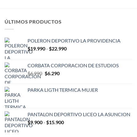
era:
es:
$6.990.
$6.290.
ÚLTIMOS PRODUCTOS
POLERON DEPORTIVO LA PROVIDENCIA
Rango
$
19.990
-
$
22.990
de
precios:
CORBATA CORPORACION DE ESTUDIOS
desde
El
El
$
6.990
$
6.290
$19.990
precio
precio
hasta
original
actual
$22.990
PARKA LIGTH TERMICA MUJER
era:
es:
$6.990.
$6.290.
PANTALON DEPORTIVO LICEO LA ASUNCION
Rango
$
9.900
-
$
15.900
de
precios: