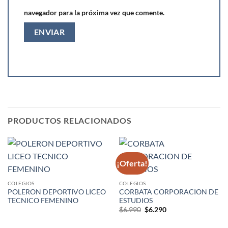
navegador para la próxima vez que comente.
PRODUCTOS RELACIONADOS
¡Oferta!
COLEGIOS
COLEGIOS
POLERON DEPORTIVO LICEO
CORBATA CORPORACION DE
TECNICO FEMENINO
ESTUDIOS
El
El
$
6.990
$
6.290
precio
precio
original
actual