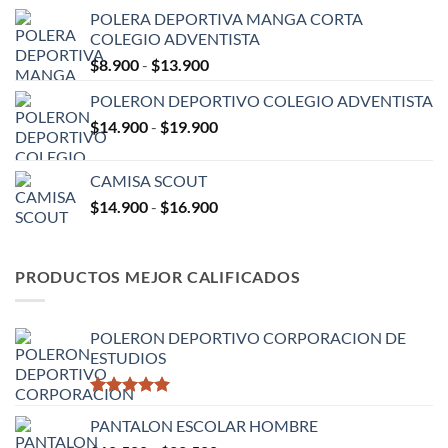
de
POLERA DEPORTIVA MANGA CORTA
precios:
COLEGIO ADVENTISTA
desde
Rango
$
8.900
-
$
13.900
$9.900
de
hasta
POLERON DEPORTIVO COLEGIO ADVENTISTA
precios:
$15.900
Rango
$
14.900
-
$
19.900
desde
de
$8.900
precios:
hasta
CAMISA SCOUT
desde
$13.900
Rango
$
14.900
-
$
16.900
$14.900
de
hasta
precios:
$19.900
desde
PRODUCTOS MEJOR CALIFICADOS
$14.900
hasta
$16.900
POLERON DEPORTIVO CORPORACION DE
ESTUDIOS
Valorado
con
PANTALON ESCOLAR HOMBRE
5.00
de 5