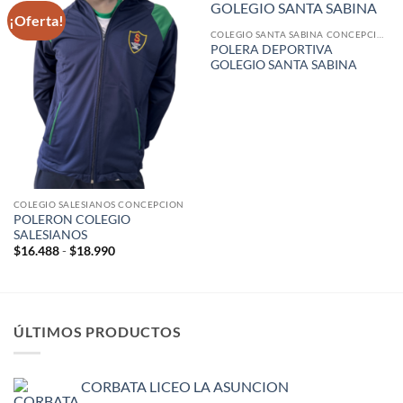
¡Oferta!
COLEGIO SANTA SABINA CONCEPCION
POLERA DEPORTIVA
GOLEGIO SANTA SABINA
COLEGIO SALESIANOS CONCEPCION
POLERON COLEGIO
SALESIANOS
Rango
$
16.488
-
$
18.990
de
precios:
desde
$16.488
hasta
$18.990
ÚLTIMOS PRODUCTOS
CORBATA LICEO LA ASUNCION