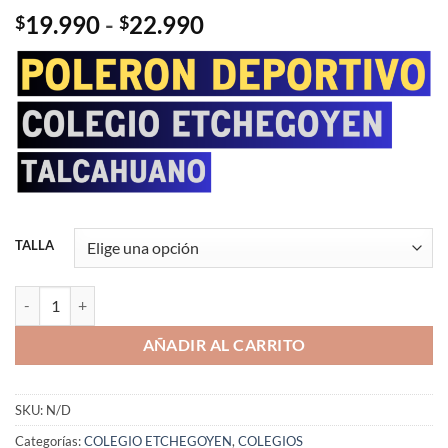
Rango
19.990
-
22.990
$
$
de
precios:
desde
$19.990
hasta
$22.990
TALLA
POLERON DEPORTIVO COLEGIO ETCHEGOYEN TALCAHUANO cant
AÑADIR AL CARRITO
SKU:
N/D
Categorías:
COLEGIO ETCHEGOYEN
,
COLEGIOS