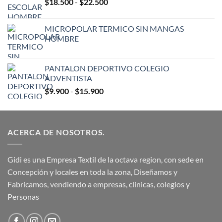
Rango
$
18.500
-
$
22.500
de
precios:
MICROPOLAR TERMICO SIN MANGAS
desde
HOMBRE
$18.500
hasta
$22.500
PANTALON DEPORTIVO COLEGIO
ADVENTISTA
Rango
$
9.900
-
$
15.900
de
precios:
desde
ACERCA DE NOSOTROS.
$9.900
hasta
$15.900
Gidi es una Empresa Textil de la octava region, con sede en
Concepción y locales en toda la zona, Diseñamos y
Fabricamos, vendiendo a empresas, clinicas, colegios y
Personas