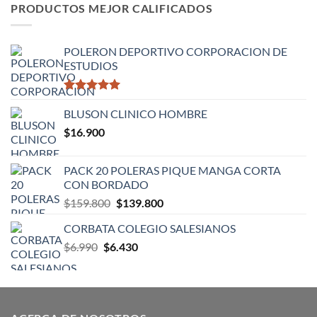
desde
PRODUCTOS MEJOR CALIFICADOS
$14.900
hasta
$16.900
POLERON DEPORTIVO CORPORACION DE
ESTUDIOS
Valorado
con
BLUSON CLINICO HOMBRE
5.00
de 5
$
16.900
PACK 20 POLERAS PIQUE MANGA CORTA
CON BORDADO
El
El
$
159.800
$
139.800
precio
precio
CORBATA COLEGIO SALESIANOS
original
actual
El
El
$
6.990
$
6.430
era:
es:
precio
precio
$159.800.
$139.800.
original
actual
era:
es:
$6.990.
$6.430.