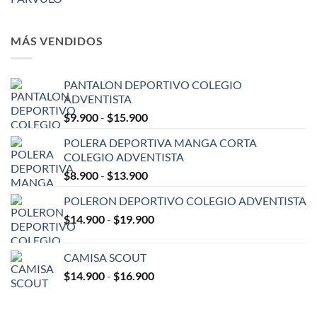
hasta
$8.990
MÁS VENDIDOS
PANTALON DEPORTIVO COLEGIO
ADVENTISTA
Rango
$
9.900
-
$
15.900
de
POLERA DEPORTIVA MANGA CORTA
precios:
COLEGIO ADVENTISTA
desde
Rango
$
8.900
-
$
13.900
$9.900
de
hasta
POLERON DEPORTIVO COLEGIO ADVENTISTA
precios:
$15.900
Rango
$
14.900
-
$
19.900
desde
de
$8.900
precios:
hasta
CAMISA SCOUT
desde
$13.900
Rango
$
14.900
-
$
16.900
$14.900
de
hasta
precios:
$19.900