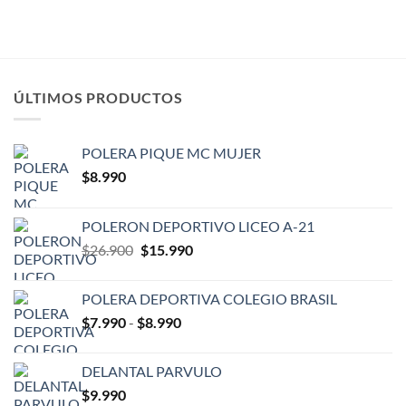
ÚLTIMOS PRODUCTOS
POLERA PIQUE MC MUJER
$
8.990
POLERON DEPORTIVO LICEO A-21
El
El
$
26.900
$
15.990
precio
precio
original
actual
POLERA DEPORTIVA COLEGIO BRASIL
era:
es:
Rango
$
7.990
-
$
8.990
$26.900.
$15.990.
de
precios:
DELANTAL PARVULO
desde
$
9.990
$7.990