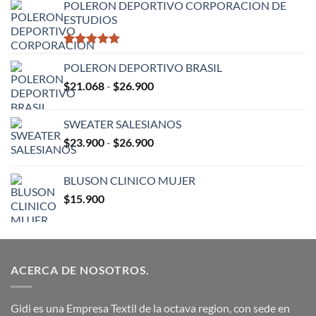
$16.900
POLERON DEPORTIVO CORPORACION DE
ESTUDIOS
Valorado
con
POLERON DEPORTIVO BRASIL
5.00
de 5
Rango
$
21.068
-
$
26.900
de
precios:
SWEATER SALESIANOS
desde
Rango
$
23.900
-
$
26.900
$21.068
de
hasta
precios:
$26.900
BLUSON CLINICO MUJER
desde
$
15.900
$23.900
hasta
$26.900
ACERCA DE NOSOTROS.
Gidi es una Empresa Textil de la octava region, con sede en