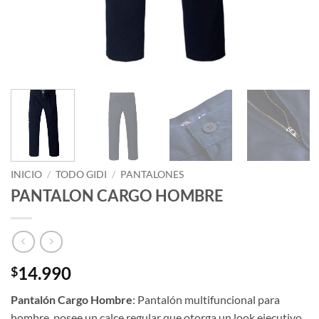
INICIO
/
TODO GIDI
/
PANTALONES
PANTALON CARGO HOMBRE
14.990
$
Pantalón Cargo Hombre
: Pantalón multifuncional para
hombre, posee un calce regular que otorga un look ejecutivo