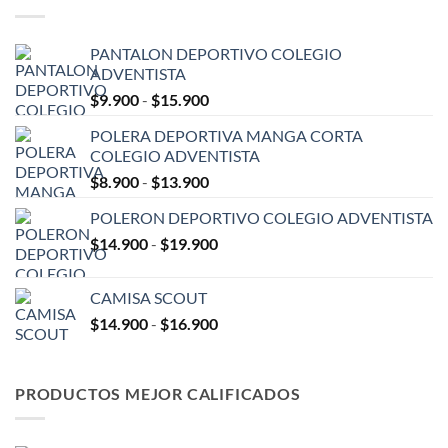
PANTALON DEPORTIVO COLEGIO
ADVENTISTA
Rango
$
9.900
-
$
15.900
de
POLERA DEPORTIVA MANGA CORTA
precios:
COLEGIO ADVENTISTA
desde
Rango
$
8.900
-
$
13.900
$9.900
de
hasta
POLERON DEPORTIVO COLEGIO ADVENTISTA
precios:
$15.900
Rango
$
14.900
-
$
19.900
desde
de
$8.900
precios:
hasta
CAMISA SCOUT
desde
$13.900
Rango
$
14.900
-
$
16.900
$14.900
de
hasta
precios:
$19.900
desde
PRODUCTOS MEJOR CALIFICADOS
$14.900
hasta