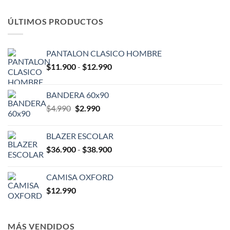
ÚLTIMOS PRODUCTOS
PANTALON CLASICO HOMBRE
Rango
$
11.900
-
$
12.990
de
precios:
BANDERA 60x90
desde
El
El
$
4.990
$
2.990
$11.900
precio
precio
hasta
original
actual
$12.990
BLAZER ESCOLAR
era:
es:
Rango
$
36.900
-
$
38.900
$4.990.
$2.990.
de
precios:
CAMISA OXFORD
desde
$
12.990
$36.900
hasta
$38.900
MÁS VENDIDOS