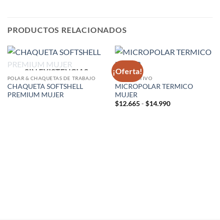
PRODUCTOS RELACIONADOS
¡Oferta!
SIN EXISTENCIAS
POLAR & CHAQUETAS DE TRABAJO
CORPORATIVO
CHAQUETA SOFTSHELL
MICROPOLAR TERMICO
PREMIUM MUJER
MUJER
Rango
$
12.665
-
$
14.990
de
precios:
desde
$12.665
hasta
$14.990