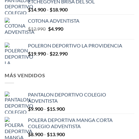
ETCHEGOYEN BRISA DEL SOL
$7.990.
$5.900.
Rango
$
14.900
-
$
18.900
de
COTONA ADVENTISTA
precios:
El
El
$
12.990
$
4.990
desde
precio
precio
$14.900
original
actual
hasta
POLERON DEPORTIVO LA PROVIDENCIA
era:
es:
$18.900
Rango
$
19.990
-
$
22.990
$12.990.
$4.990.
de
precios:
desde
MÁS VENDIDOS
$19.990
hasta
$22.990
PANTALON DEPORTIVO COLEGIO
ADVENTISTA
Rango
$
9.900
-
$
15.900
de
POLERA DEPORTIVA MANGA CORTA
precios:
COLEGIO ADVENTISTA
desde
Rango
$
8.900
-
$
13.900
$9.900