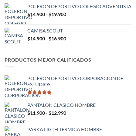
de
hasta
POLERON DEPORTIVO COLEGIO ADVENTISTA
precios:
$15.900
Rango
$
14.900
-
$
19.900
desde
de
$8.900
precios:
hasta
CAMISA SCOUT
desde
$13.900
Rango
$
14.900
-
$
16.900
$14.900
de
hasta
precios:
$19.900
desde
PRODUCTOS MEJOR CALIFICADOS
$14.900
hasta
$16.900
POLERON DEPORTIVO CORPORACION DE
ESTUDIOS
Valorado
con
PANTALON CLASICO HOMBRE
5.00
de 5
Rango
$
11.900
-
$
12.990
de
precios:
PARKA LIGTH TERMICA HOMBRE
desde