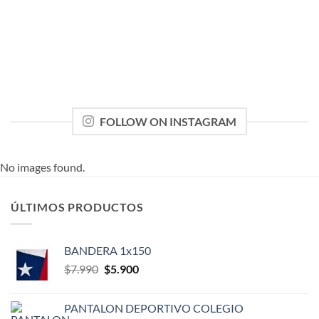
FOLLOW ON INSTAGRAM
No images found.
ÚLTIMOS PRODUCTOS
BANDERA 1x150
El
El
$
7.990
$
5.900
precio
precio
original
actual
PANTALON DEPORTIVO COLEGIO
era:
es: