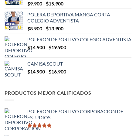
Rango
$
9.900
-
$
15.900
de
POLERA DEPORTIVA MANGA CORTA
precios:
COLEGIO ADVENTISTA
desde
Rango
$
8.900
-
$
13.900
$9.900
de
hasta
POLERON DEPORTIVO COLEGIO ADVENTISTA
precios:
$15.900
Rango
$
14.900
-
$
19.900
desde
de
$8.900
precios:
hasta
CAMISA SCOUT
desde
$13.900
Rango
$
14.900
-
$
16.900
$14.900
de
hasta
precios:
$19.900
desde
PRODUCTOS MEJOR CALIFICADOS
$14.900
hasta
$16.900
POLERON DEPORTIVO CORPORACION DE
ESTUDIOS
Valorado