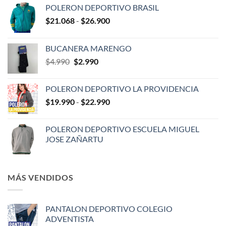
POLERON DEPORTIVO BRASIL
Rango
$
21.068
-
$
26.900
de
precios:
BUCANERA MARENGO
desde
El
El
$
4.990
$
2.990
$21.068
precio
precio
hasta
original
actual
$26.900
POLERON DEPORTIVO LA PROVIDENCIA
era:
es:
Rango
$
19.990
-
$
22.990
$4.990.
$2.990.
de
precios:
POLERON DEPORTIVO ESCUELA MIGUEL
desde
JOSE ZAÑARTU
$19.990
hasta
$22.990
MÁS VENDIDOS
PANTALON DEPORTIVO COLEGIO
ADVENTISTA