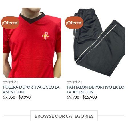
¡Oferta!
¡Oferta!
COLEGIOS
COLEGIOS
POLERA DEPORTIVA LICEO LA
PANTALON DEPORTIVO LICEO
ASUNCION
LA ASUNCION
Rango
Rango
$
7.350
-
$
9.990
$
9.900
-
$
15.900
de
de
precios:
precios:
desde
desde
$7.350
$9.900
BROWSE OUR CATEGORIES
hasta
hasta
$9.990
$15.900