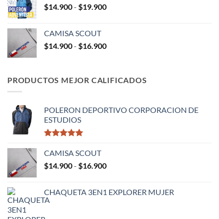
Rango
$
14.900
-
$
19.900
desde
de
$8.900
precios:
hasta
CAMISA SCOUT
desde
$13.900
Rango
$
14.900
-
$
16.900
$14.900
de
hasta
precios:
$19.900
desde
PRODUCTOS MEJOR CALIFICADOS
$14.900
hasta
$16.900
POLERON DEPORTIVO CORPORACION DE
ESTUDIOS
Valorado
con
CAMISA SCOUT
5.00
de 5
Rango
$
14.900
-
$
16.900
de
precios:
CHAQUETA 3EN1 EXPLORER MUJER
desde
$14.900
hasta