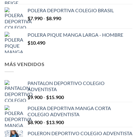
precios:
POLERA DEPORTIVA COLEGIO BRASIL
desde
Rango
$
7.990
-
$
8.990
$10.948
de
hasta
precios:
$15.900
POLERA PIQUE MANGA LARGA - HOMBRE
desde
$
10.490
$7.990
hasta
$8.990
MÁS VENDIDOS
PANTALON DEPORTIVO COLEGIO
ADVENTISTA
Rango
$
9.900
-
$
15.900
de
POLERA DEPORTIVA MANGA CORTA
precios:
COLEGIO ADVENTISTA
desde
Rango
$
8.900
-
$
13.900
$9.900
de
hasta
POLERON DEPORTIVO COLEGIO ADVENTISTA
precios:
$15.900