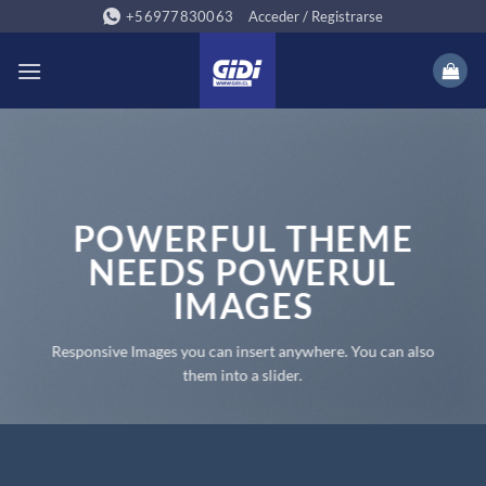
Saltar
+56977830063
Acceder / Registrarse
al
contenido
POWERFUL THEME
NEEDS POWERUL
IMAGES
Responsive Images you can insert anywhere. You can also
them into a slider.