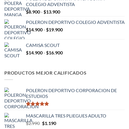
COLEGIO ADVENTISTA
desde
Rango
$
8.900
-
$
13.900
$9.900
de
hasta
POLERON DEPORTIVO COLEGIO ADVENTISTA
precios:
$15.900
Rango
$
14.900
-
$
19.900
desde
de
$8.900
precios:
hasta
CAMISA SCOUT
desde
$13.900
Rango
$
14.900
-
$
16.900
$14.900
de
hasta
precios:
$19.900
desde
PRODUCTOS MEJOR CALIFICADOS
$14.900
hasta
$16.900
POLERON DEPORTIVO CORPORACION DE
ESTUDIOS
Valorado
con
MASCARILLA TRES PLIEGUES ADULTO
5.00
de 5
El
El
$
2.990
$
1.190
precio
precio