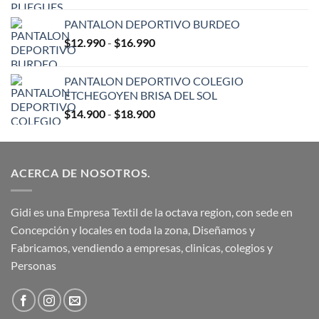
original
actual
PANTALON DEPORTIVO BURDEO
era:
es:
Rango
$
12.990
-
$
16.990
$2.990.
$1.190.
de
precios:
PANTALON DEPORTIVO COLEGIO
desde
ETCHEGOYEN BRISA DEL SOL
$12.990
Rango
$
14.900
-
$
18.900
hasta
de
$16.990
precios:
desde
ACERCA DE NOSOTROS.
$14.900
hasta
$18.900
Gidi es una Empresa Textil de la octava region, con sede en
Concepción y locales en toda la zona, Diseñamos y
Fabricamos, vendiendo a empresas, clinicas, colegios y
Personas