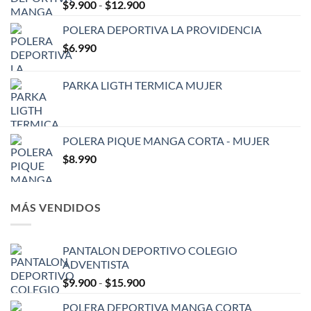
Rango
$
9.900
-
$
12.900
de
POLERA DEPORTIVA LA PROVIDENCIA
precios:
$
6.990
desde
$9.900
hasta
PARKA LIGTH TERMICA MUJER
$12.900
POLERA PIQUE MANGA CORTA - MUJER
$
8.990
MÁS VENDIDOS
PANTALON DEPORTIVO COLEGIO
ADVENTISTA
Rango
$
9.900
-
$
15.900
de
POLERA DEPORTIVA MANGA CORTA
precios: