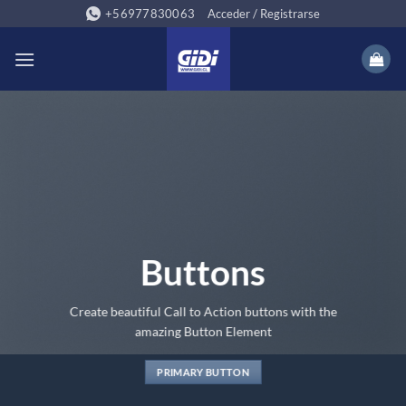
Saltar
+56977830063
Acceder / Registrarse
al
contenido
Buttons
Create beautiful Call to Action buttons with the
amazing Button Element
PRIMARY BUTTON