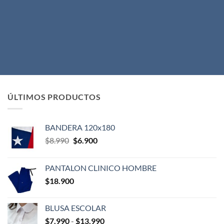
ÚLTIMOS PRODUCTOS
BANDERA 120x180
El
El
$
8.990
$
6.900
precio
precio
original
actual
PANTALON CLINICO HOMBRE
era:
es:
$
18.900
$8.990.
$6.900.
BLUSA ESCOLAR
Rango
$
7.990
-
$
13.990