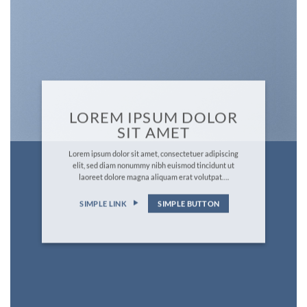
LOREM IPSUM DOLOR
SIT AMET
Lorem ipsum dolor sit amet, consectetuer adipiscing
elit, sed diam nonummy nibh euismod tincidunt ut
laoreet dolore magna aliquam erat volutpat….
SIMPLE LINK
SIMPLE BUTTON