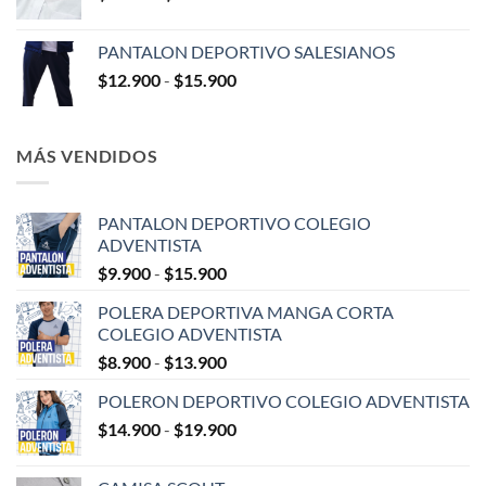
de
precios:
PANTALON DEPORTIVO SALESIANOS
desde
Rango
$
12.900
-
$
15.900
$7.990
de
hasta
precios:
$13.990
desde
MÁS VENDIDOS
$12.900
hasta
$15.900
PANTALON DEPORTIVO COLEGIO
ADVENTISTA
Rango
$
9.900
-
$
15.900
de
POLERA DEPORTIVA MANGA CORTA
precios:
COLEGIO ADVENTISTA
desde
Rango
$
8.900
-
$
13.900
$9.900
de
hasta
POLERON DEPORTIVO COLEGIO ADVENTISTA
precios:
$15.900
Rango
$
14.900
-
$
19.900
desde
de
$8.900
precios:
hasta