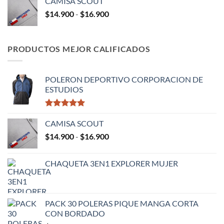
CAMISA SCOUT
desde
$13.900
Rango
$
14.900
-
$
16.900
$14.900
de
hasta
precios:
$19.900
desde
PRODUCTOS MEJOR CALIFICADOS
$14.900
hasta
$16.900
POLERON DEPORTIVO CORPORACION DE
ESTUDIOS
Valorado
con
CAMISA SCOUT
5.00
de 5
Rango
$
14.900
-
$
16.900
de
precios:
CHAQUETA 3EN1 EXPLORER MUJER
desde
$14.900
hasta
$16.900
PACK 30 POLERAS PIQUE MANGA CORTA
CON BORDADO